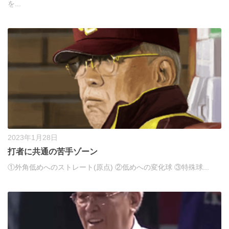
を...
2023年1月28日
打者に共通の苦手ゾーン
①外角低めへのストレート(原点) ②低めへの変化球 ③特殊球...