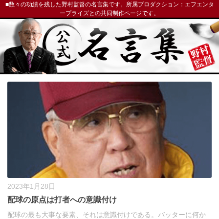
■数々の功績を残した野村監督の名言集です。所属プロダクション：エフエンタ
ープライズとの共同制作ページです。
2023年1月28日
配球の原点は打者への意識付け
配球の最も大事な要素、それは意識付けである。バッターに何か