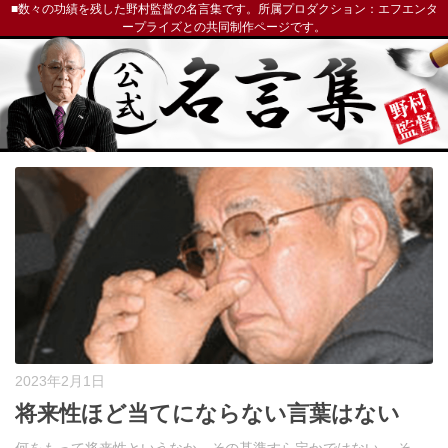
■数々の功績を残した野村監督の名言集です。所属プロダクション：エフエンタ
ープライズとの共同制作ページです。
2023年2月1日
将来性ほど当てにならない言葉はない
何をもって将来性というなか、その基準すら定かではない。 そ