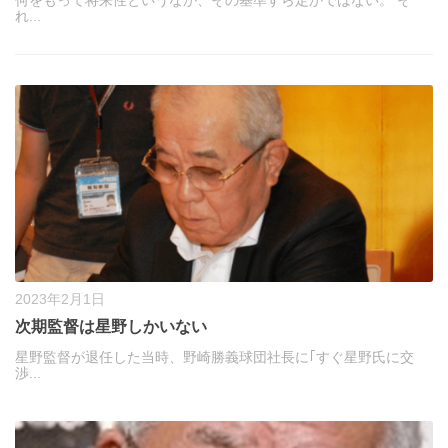
れ...
2023年2月1日
次期監督は星野しかいない
星野監督が退任した当時、野崎勝義球団社長に｢すぐ星野氏に交
渉...