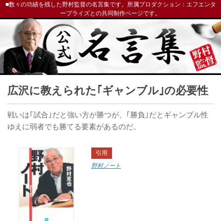
■数々の功績を残した野村監督の名言集です。所属プロダクション：エフエンタ
ープライズとの共同制作ページです。
広沢に教えられた｢ギャンブル｣の必要性
戦いは｢試合｣だと強い方が勝つが、｢勝負｣だとギャンブル性
ゆえに弱者でも勝てる要素があるのだ。
引用
野村ノート