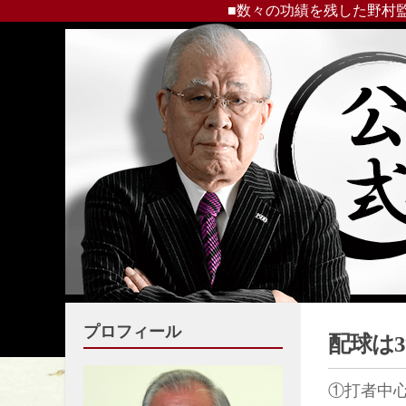
■数々の功績を残した野村
プロフィール
配球は
①打者中