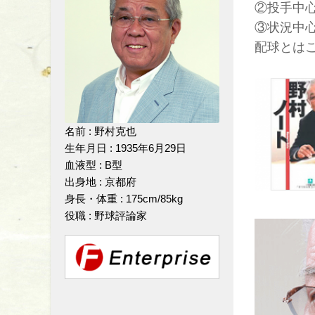
②投手中
③状況中
配球とは
名前 : 野村克也
生年月日 : 1935年6月29日
血液型 : B型
出身地 : 京都府
身長・体重 : 175cm/85kg
役職 : 野球評論家