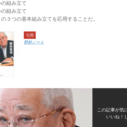
心の組み立て
心の組み立て
この３つの基本組み立てを応用することだ。
引用
野村ノート
この記事が気
いいね！